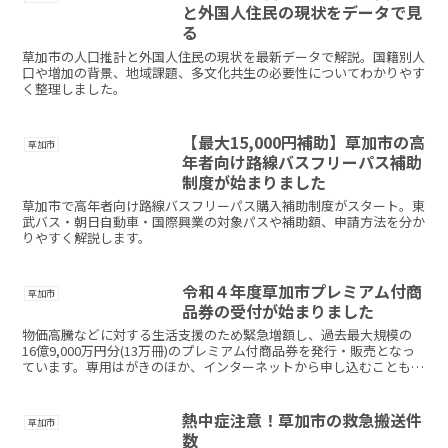
と外国人住民の現状をデータで見
る
草加市の人口推計と外国人住民の現状を最新データで解説。国籍別人
口や増加の背景、地域課題、多文化共生の必要性についてわかりやす
く整理しました。
【最大15,000円補助】草加市の高
草加市
年者向け路線バスフリーパス補助
制度が始まりました
草加市で高年者向け路線バスフリーパス購入補助制度がスタート。東
武バス・朝日自動車・国際興業の対象パスや補助額、申請方法を分か
りやすく解説します。
令和４年度草加市プレミアム付商
草加市
品券の受付が始まりました
物価高騰などに対する生活支援のため緊急増額し、過去最大規模の
16億9,000万円分(13万冊)のプレミアム付商品券を発行・販売となっ
ています。専用はがきのほか、インターネットから申し込むこともで
きます。草加市以外の方も申し込むことはできます...
熱中症注意！草加市の救急搬送件
草加市
数