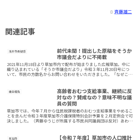
斉藤雄二
関連記事
前代未聞！提出した原稿をそうか
浅井市長疑惑
市議会だよりに不掲載
2021年11月18日より草加市内で配布が始まりました広報草加。中に
織り込まれている「そうか市議会だより」令和３年11月20日号につ
いて、市民の方数名からお問い合わせをいただきました。「なぜこの
ような（写真参照）記事内容になっているのか」と...
高齢者おむつ支給事業、継続に反
議会報告
対なの？賛成なの？意味不明な議
員の質問
草加市では、今年７月から住民税課税者のおむつ支給事業をやめるこ
とを含んだ令和３年度草加市介護保険特別会計予算を２月定例会で可
決しました。（斉藤ゆうじが所属する市民共同議員団は反対）あわせ
て、決議として「おむつ支給事業に関する決議」をわたくし...
【令和７年度】草加市の人口推計
草加市