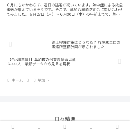
６月にもかかわらず、連日の猛暑が続いています。熱中症による救急
搬送が増えているそうです。そこで、草加八潮消防組合に問い合わせ
てみました。６月27日（月）～６月30日（木）の午前までで、草加
市内で約20件の救急搬送があったようです。気を付けま...
路上喫煙対策はどうなる？ 谷塚駅東口の
喫煙所整備計画が示されました
【令和8年6月】草加市の保育園保留児童
は443人｜最新データから見える現状
ホーム
草加市
日々精進
© 2020 日々精進.