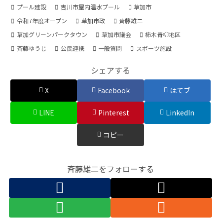
プール建設
吉川市屋内温水プール
草加市
令和7年度オープン
草加市政
斉藤雄二
草加グリーンパークタウン
草加市議会
柿木青柳地区
斉藤ゆうじ
公民連携
一般質問
スポーツ施設
シェアする
X
Facebook
はてブ
LINE
Pinterest
LinkedIn
コピー
斉藤雄二をフォローする