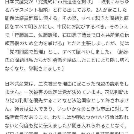
日本共産党が「党規約に市民道徳を掲げ」「政策にあらゆ
るハラスメント根絶」と打ち出しており、2人が起こした
問題は議員辞職に値する。その際、すべて起きた問題と原
因をすべて明らかにし、市民にお詫びするべき。そのうえ
で「斉藤雄二、佐藤憲和、石田恵子議員で日本共産党の信
頼回復のため全力を挙げる」とだと主張しましたが、党は
「党内問題で処理」とし、すべて隠ぺいしました。（藤家
氏の問題は私たちが別会派を結成したことにより隠し切れ
なくなり、辞職させました）
日本共産党は、二次被害を理由に起こった問題の説明をし
ません。一次被害の認定は党が決めています。司法判断よ
り党の判断を優先することなど法治国家として許されませ
ん。議員は公人であり、いついかなるときも市民に対して
説明責任があります。わたしは説明のつかない行動は取れ
ないと何度も党に伝えましたが聞き入れられることなく、
パワハラ加害者、セクハラ加害者、セクハラ被害者を同じ