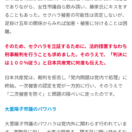
でありながら、女性市議自ら飲み誘い、藤家氏にキスをす
ることもあった。セクハラ被害の可能性は否定しないが、
足掛け五年の関係からみれば加害・被害に分けることは困
難。
そのため、セクハラを立証するために、法的措置すなわち
刑事裁判を行うことも求めました。そのうえで、「判決に
は１００％従う」と日本共産党に何度も伝えた。
日本共産党は、裁判を拒否し「党内問題は党内で処理」に
終始。一次被害の認定を党が一方的に行い、そのうえで
「二次被害を防ぐ」と問題の隠ぺいに走ったのです。
大里陽子市議のパワハラ
大里陽子市議のパワハラは党内外に関わらず行われていま
す。市職員に対し、大声で怒鳴る、理不尽に問い詰めるな