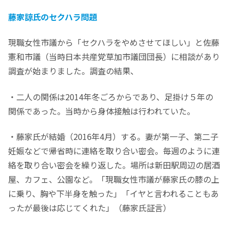
藤家諒氏のセクハラ問題
現職女性市議から「セクハラをやめさせてほしい」と佐藤
憲和市議（当時日本共産党草加市議団団長）に相談があり
調査が始まりました。調査の結果、
・二人の関係は2014年冬ごろからであり、足掛け５年の
関係であった。当時から身体接触は行われていた。
・藤家氏が結婚（2016年4月）する。妻が第一子、第二子
妊娠などで帰省時に連絡を取り合い密会。毎週のように連
絡を取り合い密会を繰り返した。場所は新田駅周辺の居酒
屋、カフェ、公園など。「現職女性市議が藤家氏の膝の上
に乗り、胸や下半身を触った」「イヤと言われることもあ
ったが最後は応じてくれた」（藤家氏証言）