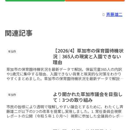
斉藤雄二
関連記事
【2026/4】草加市の保育園待機状
草加市
況｜365人の現実と入園できない
理由
草加市の保育園待機状況を最新データで解説。保留児童365人の内訳
や1歳児に集中する理由、入園できない背景と現実的な対策をわかり
やすくまとめました。草加市の保育園待機状況を最新データで解説。
保留児童365人の内訳や1歳児に集中する理由、入園できない背景と
現実的な対策をわかりやすくまとめました。
より開かれた草加市議会を目指し
草加市
て：3つの取り組み
市民の皆様により透明で理解しやすい議会とするために、わたくし斉
藤雄二が以下の3つの改革を提案し実現しました。1. 常任委員会視察
レポートの公開（令和５年１０月～）視察に参加した全議員のレポー
トをインターネットで公開することを提案し、全正副委...