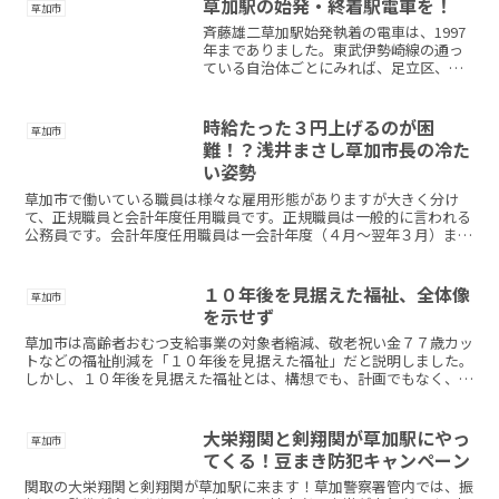
草加駅の始発・終着駅電車を！
草加市
斉藤雄二草加駅始発執着の電車は、1997
年までありました。東武伊勢崎線の通っ
ている自治体ごとにみれば、足立区、越
谷市、春日部市、宮代町に始発終着駅が
あります。つまり、草加市以外のほとん
どすべての自治体に始発終着駅があるの
時給たった３円上げるのが困
草加市
に、草加市にはありま...
難！？浅井まさし草加市長の冷た
い姿勢
草加市で働いている職員は様々な雇用形態がありますが大きく分け
て、正規職員と会計年度任用職員です。正規職員は一般的に言われる
公務員です。会計年度任用職員は一会計年度（４月～翌年３月）まで
の職員となります。待遇は正規職員と比べると低く抑えられて...
１０年後を見据えた福祉、全体像
草加市
を示せず
草加市は高齢者おむつ支給事業の対象者縮減、敬老祝い金７７歳カッ
トなどの福祉削減を「１０年後を見据えた福祉」だと説明しました。
しかし、１０年後を見据えた福祉とは、構想でも、計画でもなく、
「考え方の整理」だったということが明らかに。福祉事業の多...
大栄翔関と剣翔関が草加駅にやっ
草加市
てくる！豆まき防犯キャンペーン
関取の大栄翔関と剣翔関が草加駅に来ます！草加警察署管内では、振