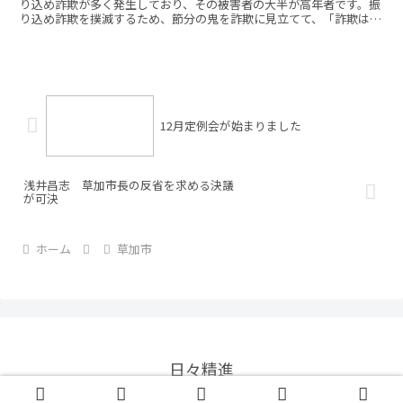
り込め詐欺が多く発生しており、その被害者の大半が高年者です。振
り込め詐欺を撲滅するため、節分の鬼を詐欺に見立てて、「詐欺は
外、福は内」の掛け声で、詐欺被害を市内から追い出しましょ...
12月定例会が始まりました
浅井昌志 草加市長の反省を求める決議
が可決
ホーム
草加市
日々精進
© 2020 日々精進.