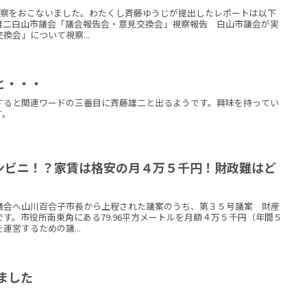
で行政視察をおこないました。わたくし斉藤ゆうじが提出したレポートは以下
雄二白山市議会「議会報告会・意見交換会」視察報告 白山市議会が実
換会」について視察...
と・・・
すると関連ワードの三番目に斉藤雄二と出るようです。興味を持ってい
す。
ンビニ！？家賃は格安の月４万５千円！財政難はど
市議会へ山川百合子市長から上程された議案のうち、第３５号議案 財産
す。市役所南東角にある79.96平方メートルを月額４万５千円（年間５
営するための議...
ました