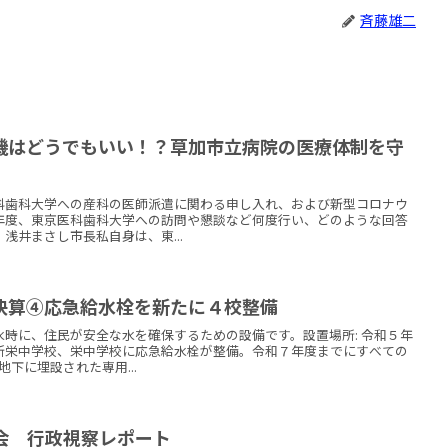
斉藤雄二
機はどうでもいい！？草加市立病院の医療体制を守
科歯科大学への産科の医師派遣に関わる申し入れ、および新型コロナウ
年度、東京医科歯科大学への訪問や懇談など何度行い、どのような回答
浅井まさし市長私自身は、東...
決算④応急給水栓を新たに４校整備
時に、住民が安全な水を確保するための設備です。設置場所: 令和５年
新栄中学校、栄中学校に応急給水栓が整備。令和７年度までにすべての
地下に埋設された専用...
委員会 行政視察レポート