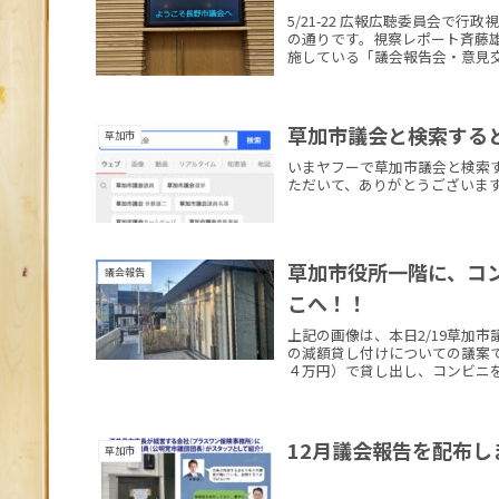
5/21-22 広報広聴委員会
の通りです。視察レポート斉藤
施している「議会報告会・意見交
草加市議会と検索する
草加市
いまヤフーで草加市議会と検索
ただいて、ありがとうございま
草加市役所一階に、コ
議会報告
こへ！！
上記の画像は、本日2/19草加
の減額貸し付けについての議案で
４万円）で貸し出し、コンビニを運
12月議会報告を配布し
草加市