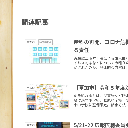
関連記事
産科の再開、コロナ危
草加市
る責任
斉藤雄二浅井市長による東京医
イルス対応などについて令和３
がされたのか、具体的な内容は。
【草加市】令和５年度
草加市
応急給水栓とは、災害時など断水
度は清門小学校、松原小学校、
小中学校に整備予定。給水方法: 
5/21-22 広報広聴
草加市