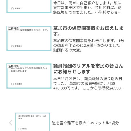
今日は、簡単に自己紹介をします。私は
東京都墨田区で生まれ、荒川区町屋、葛
飾区堀切で育ちました。小学校から専門
学校までずっと葛飾です。20歳のときに
草加に移り住み、もう27年になります。
東京生まれ・東京育ちなので、草加には
草加市の保育園事情をお伝えしま
活動報告
地縁も血縁もありませ...
す。
草加市の保育園事情をお伝えします。 1分
の動画を作るのに2時間半かかりました。
動画作るの大変。
議員報酬のリアルを市民の皆さん
活動報告
にお知らせします
本日11月21日は、議員報酬の振り込み日
でした。 草加市の議員報酬は、月額
470,000円です。 ここから所得税24,990
円、住民税36,700円が差し引かれ、 私の
手元には408,310円が振り込まれました。
さらにここから、 ・国民年...
道を塞ぐ雑草を撤去！45リットル5袋分