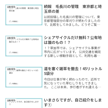
続報 毛長川の管理 東京都と埼
活動報告
玉県の差
以前投稿した毛長川の管理について、東
京都管理部分の草刈りが終わりましたの
で、比較をしてみました。どうぞご覧く
ださい。
シェアサイクルだけ無料？公有地
活動報告
は誰のもの！？
！？草加市では、シェアサイクル事業が
市内に広がっています。 公共交通を補完
する新しい移動手段として、利用も着実
に増えていただ一つ、大きな疑問があり
ます。 自動販売機や駐車場は、市に使用
料が入り、市の収入になっています。で
道を塞ぐ雑草を撤去！45リットル
活動報告
すがシェアサイクルの...
5袋分
今日は仕事が早く終わったので、近所で
気になっていた草むしりをしてきまし
た。 ここは本来、歩行者がすれ違える幅
があるのですが、雑草が生い茂り、道が
狭くなってしまっていました。行政に依
頼すると時間がかかる場所でもあるた
いまさらですが、自己紹介をしま
活動報告
め、今日は自分でさっと作業...
す①