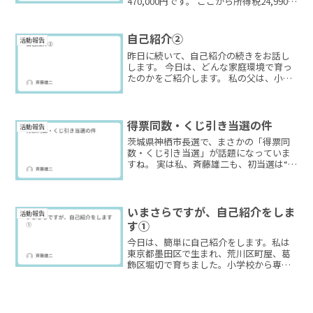
470,000円です。 ここから所得税24,990
円、住民税36,700円が差し引かれ、 私の
手元には408,310円が振り込まれました。
さらにここから、 ・国民年...
自己紹介②
活動報告
昨日に続いて、自己紹介の続きをお話し
します。 今日は、どんな家庭環境で育っ
たのかをご紹介します。 私の父は、小さ
な町工場を営んでいました。 母はその手
伝いをしていて、従業員は数名、多いと
きで10人ほど。理化学試験機の設計や製
造を請け負う下請...
得票同数・くじ引き当選の件
活動報告
茨城県神栖市長選で、まさかの「得票同
数・くじ引き当選」が話題になっていま
すね。 実は私、斉藤雄二も、初当選は“く
じ引き”でした。 2006年11月の草加市議
会議員選挙。 最下位で、現職の方と私２
人が同数だったんです。 翌日、選挙管理
委員会で...
いまさらですが、自己紹介をしま
活動報告
す①
今日は、簡単に自己紹介をします。私は
東京都墨田区で生まれ、荒川区町屋、葛
飾区堀切で育ちました。小学校から専門
学校までずっと葛飾です。20歳のときに
草加に移り住み、もう27年になります。
東京生まれ・東京育ちなので、草加には
地縁も血縁もありませ...