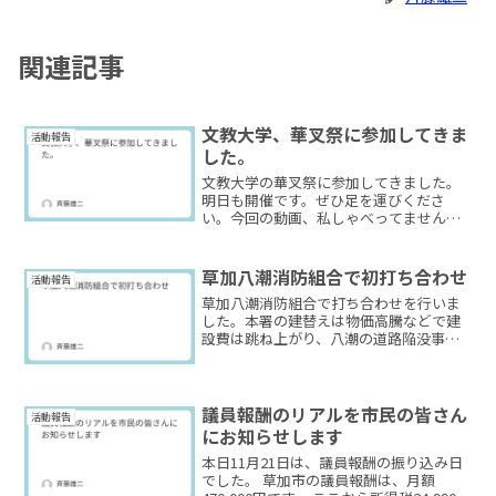
関連記事
文教大学、華叉祭に参加してきま
活動報告
した。
文教大学の華叉祭に参加してきました。
明日も開催です。ぜひ足を運びくださ
い。今回の動画、私しゃべってません。
代わりにオリジナル曲を聴いてくださ
い。ではまた！
草加八潮消防組合で初打ち合わせ
活動報告
草加八潮消防組合で打ち合わせを行いま
した。本署の建替えは物価高騰などで建
設費は跳ね上がり、八潮の道路陥没事故
の検証など課題が山積しています。
議員報酬のリアルを市民の皆さん
活動報告
にお知らせします
本日11月21日は、議員報酬の振り込み日
でした。 草加市の議員報酬は、月額