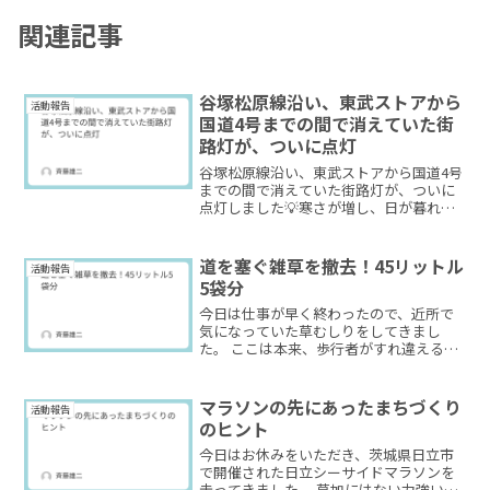
関連記事
谷塚松原線沿い、東武ストアから
活動報告
国道4号までの間で消えていた街
路灯が、ついに点灯
谷塚松原線沿い、東武ストアから国道4号
までの間で消えていた街路灯が、ついに
点灯しました💡寒さが増し、日が暮れる
のも早くなってきたこの時期。夜道の安
全が少しでも確保されて、本当によかっ
たです。
道を塞ぐ雑草を撤去！45リットル
活動報告
5袋分
今日は仕事が早く終わったので、近所で
気になっていた草むしりをしてきまし
た。 ここは本来、歩行者がすれ違える幅
があるのですが、雑草が生い茂り、道が
狭くなってしまっていました。行政に依
頼すると時間がかかる場所でもあるた
マラソンの先にあったまちづくり
活動報告
め、今日は自分でさっと作業...
のヒント
今日はお休みをいただき、茨城県日立市
で開催された日立シーサイドマラソンを
走ってきました。 草加にはない力強い坂