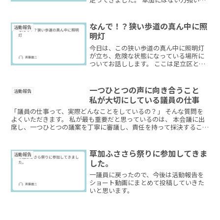
が続くコースで、しっかり走り応えのあ
る大会でした。こうして他の自治体を訪
れると、街並みや歴史、文化の魅力を肌
なんで！？狭い歩道の真ん中に照
活動報告
で感じられます。 今回...
明灯
今日は、この狭い歩道の真ん中に照明灯
が立ち、危険な状態になっている場所に
ついてお話しします。 ここは足立区と埼
玉県をつなぐ安行街道。 谷塚橋を東京側
から渡り、スーパーベルクス方面へ約130
メートル進んだ地点です。 幅1メートルほ
一つひとつの声に向き合うこと
活動報告
どの歩道のど...
私が大切にしている議員の仕事
「議員の仕事って、実際どんなことをしているの？」 そんな質問を
よくいただきます。 私が最も重要だと思っているのは、 本会議に出
席し、一つひとつの議案を丁寧に審議し、責任を持って採決すること
です。市の財政や制度に関わる大切な決定ですので、慎重...
草加ふささら祭りに参加してきま
活動報告
した。
一議員に戻ったので、今後は活動報告を
ショート動画にまとめて投稿していきた
いと思います。