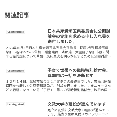
関連記事
日本共産党埼玉県委員会に公開討
Uncategorized
論会の実施を求める申し入れ書を
送付しました。
2022年10月3日日本共産党埼玉県委員会委員長 荻原 初男 様埼玉県
草加市谷塚2-26-32草加市議会議員 斉藤雄二大里陽子草加市議に関
する諸問題について草加市民に真実を明らかにするために公開討論会
の実施を求める申し入れ書 上記につきまし...
子育て世帯への臨時特別給付金、
Uncategorized
草加市は一括を決断せず
１２月１４日、草加市議会１２月定例会の最終日でした。市民共同議
員団を代表して佐藤憲和議員が、討論を行いました。いまニュースな
どで話題になっている「子育て世帯への臨時特別給付金」昨日の国会
で、岸田首相は「現金一括給付も可能」と答弁し、日が明け...
文教大学の建設が進んでいます
Uncategorized
足立区花畑に文教大学の建設が進んでい
ます。最寄り駅は東武スカイツリーライ