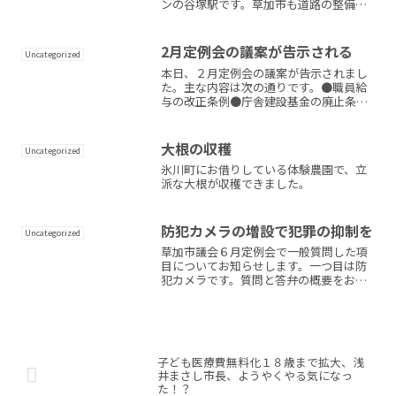
ンの谷塚駅です。草加市も道路の整備な
どを進めています。
2月定例会の議案が告示される
Uncategorized
本日、２月定例会の議案が告示されまし
た。主な内容は次の通りです。●職員給
与の改正条例●庁舎建設基金の廃止条例
●犯罪被害者等の支援条例●財産の取得
●公平委員、固定資産評価審査委員の選
任が主な議案です。また、令和７年度草
大根の収穫
Uncategorized
加市一般会計予算をはじめ...
氷川町にお借りしている体験農園で、立
派な大根が収穫できました。
防犯カメラの増設で犯罪の抑制を
Uncategorized
草加市議会６月定例会で一般質問した項
目についてお知らせします。一つ目は防
犯カメラです。質問と答弁の概要をお知
らせします。斉藤ゆうじ草加市内の道路
に設置されている防犯カメラの台数は？
また、公園や学校、その他の公共施設に
も防犯カメラが設置されて...
子ども医療費無料化１８歳まで拡大、浅
井まさし市長、ようやくやる気になっ
た！？