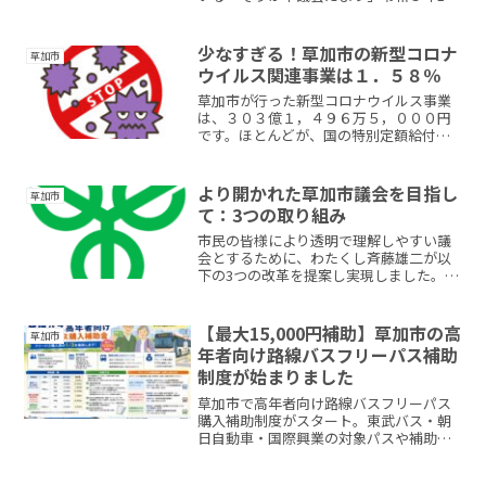
月20日号について、市民の方数名からお
問い合わせをいただきました。「なぜこ
のような（写真参照）記事内容になって
少なすぎる！草加市の新型コロナ
草加市
いるのか」と...
ウイルス関連事業は１．５８％
草加市が行った新型コロナウイルス事業
は、３０３億１，４９６万５，０００円
です。ほとんどが、国の特別定額給付金
でした。財源内訳としましては国庫支出
金が２９７億１，８６３万６，０００
円、県支出金が１億１，５７６万７，０
より開かれた草加市議会を目指し
草加市
００円、市の負担額が４億８...
て：3つの取り組み
市民の皆様により透明で理解しやすい議
会とするために、わたくし斉藤雄二が以
下の3つの改革を提案し実現しました。1.
常任委員会視察レポートの公開（令和５
年１０月～）視察に参加した全議員のレ
ポートをインターネットで公開すること
【最大15,000円補助】草加市の高
草加市
を提案し、全正副委...
年者向け路線バスフリーパス補助
制度が始まりました
草加市で高年者向け路線バスフリーパス
購入補助制度がスタート。東武バス・朝
日自動車・国際興業の対象パスや補助
額、申請方法を分かりやすく解説しま
す。