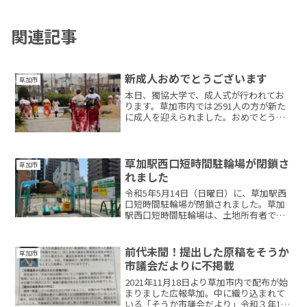
関連記事
新成人おめでとうございます
草加市
本日、獨協大学で、成人式が行われてお
ります。草加市内では2591人の方が新た
に成人を迎えられました。おめでとうご
ざいます。新型コロナウイルスの影響な
ど想像していなかったことが次々に置
き、未来に希望を見いだせな方もいらっ
しゃるかと思います。ま...
草加駅西口短時間駐輪場が閉鎖さ
草加市
れました
令和5年5月14日（日曜日）に、草加駅西
口短時間駐輪場が閉鎖されました。草加
駅西口短時間駐輪場は、土地所有者であ
る民間企業から借りて運営がされていま
したが、企業から「返還の申し出」があ
り、閉鎖に至ったものです。今後は、東
前代未聞！提出した原稿をそうか
草加市
口の駐輪場をはじめ、...
市議会だよりに不掲載
2021年11月18日より草加市内で配布が始
まりました広報草加。中に織り込まれて
いる「そうか市議会だより」令和３年11