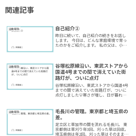
関連記事
自己紹介②
活動報告
昨日に続いて、自己紹介の続きをお話し
します。 今日は、どんな家庭環境で育っ
たのかをご紹介します。 私の父は、小さ
な町工場を営んでいました。 母はその手
伝いをしていて、従業員は数名、多いと
きで10人ほど。理化学試験機の設計や製
造を請け負う下請...
谷塚松原線沿い、東武ストアから
活動報告
国道4号までの間で消えていた街
路灯が、ついに点灯
谷塚松原線沿い、東武ストアから国道4号
までの間で消えていた街路灯が、ついに
点灯しました💡寒さが増し、日が暮れる
のも早くなってきたこの時期。夜道の安
全が少しでも確保されて、本当によかっ
たです。
毛長川の管理。東京都と埼玉県の
活動報告
差。
足立区と草加市の間を流れる毛長川。 東
京都側は草刈り年3回、刈った草は回収。
埼玉県側は年2回、刈った草はそのまま放