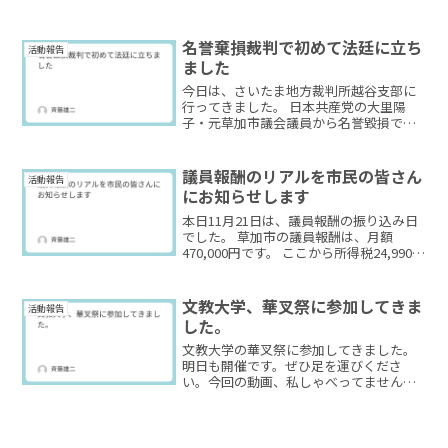
置。 ゴミ回収の徹底にも差が出ていま
す。 同じ川なのに、管理が分かれている
ことで起きている現実です。 ご意見あれ
名誉棄損裁判で初めて法廷に立ち
活動報告
ばぜひコメン...
ました
今日は、さいたま地方裁判所越谷支部に
行ってきました。 日本共産党の大里陽
子・元草加市議会議員から名誉毀損で訴
えられている件で、初めて法廷に入り、
意見陳述を行いました。 裁判所内は撮影
禁止のため映像はお見せできませんが、
議員報酬のリアルを市民の皆さん
活動報告
法廷は会議室を大きくし...
にお知らせします
本日11月21日は、議員報酬の振り込み日
でした。 草加市の議員報酬は、月額
470,000円です。 ここから所得税24,990
円、住民税36,700円が差し引かれ、 私の
手元には408,310円が振り込まれました。
さらにここから、 ・国民年...
文教大学、華叉祭に参加してきま
活動報告
した。
文教大学の華叉祭に参加してきました。
明日も開催です。ぜひ足を運びくださ
い。今回の動画、私しゃべってません。
代わりにオリジナル曲を聴いてくださ
い。ではまた！