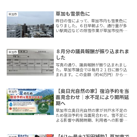
草加も雪景色に
草加市
昨日の雪によって、草加市内も雪景色に
なりました。６日早朝より、通行量が多
い駅周辺などの除雪作業が草加市役所職
員によって行われました。草加市役所か
ら見えるスカイツリーも雲がかかってて
全体が見えません。
８月分の議員報酬が振り込まれま
草加市
した
写真の通り、議員報酬が振り込まれまし
た。草加市議会では毎月２１日に振り込
まれます。この金額（約40万円）から、
国民年金（月額16,520円）、国民健康保
険（月約61,500円）を支払います。議員
報酬は、一般の方の手取りでみると約32
【奥日光自然の家】宿泊予約を当
草加市
万円にな...
面見合わせ｜水不足により開所延
期へ
草加市立奥日光自然の家が井戸水不足の
ため宿泊予約を当面見合わせ。雪不足に
よる影響や再開時期、利用者への影響に
ついて分かりやすく解説します。
【6/1～最大2万円補助】草加市で