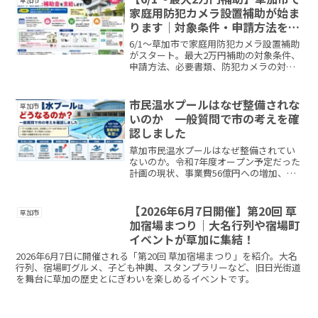
草加市
家庭用防犯カメラ設置補助が始ま
ります｜対象条件・申請方法を解
説
6/1～草加市で家庭用防犯カメラ設置補助
がスタート。最大2万円補助の対象条件、
申請方法、必要書類、防犯カメラの対象
機器について分かりやすく解説します。
市民温水プールはなぜ整備されな
草加市
いのか 一般質問で市の考えを確
認しました
草加市民温水プールはなぜ整備されてい
ないのか。令和7年度オープン予定だった
計画の現状、事業費56億円への増加、建
設が止まっている理由、市の答弁内容、
代替策について草加市議会一般質問をも
とに解説します。
【2026年6月7日開催】第20回 草
草加市
加宿場まつり｜大名行列や宿場町
イベントが草加に集結！
2026年6月7日に開催される「第20回 草加宿場まつり」を紹介。大名
行列、宿場町グルメ、子ども神輿、スタンプラリーなど、旧日光街道
を舞台に草加の歴史とにぎわいを楽しめるイベントです。